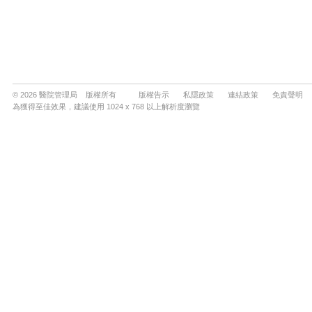
© 2026 醫院管理局 版權所有
版權告示
私隱政策
連結政策
免責聲明
為獲得至佳效果，建議使用 1024 x 768 以上解析度瀏覽