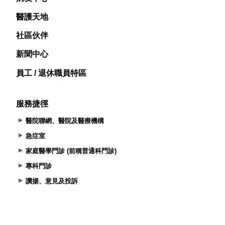
醫護天地
社區伙伴
新聞中心
員工 / 退休職員特區
服務捷徑
醫院聯網、醫院及醫療機構
急症室
家庭醫學門診 (前稱普通科門診)
專科門診
讚揚、意見及投訴