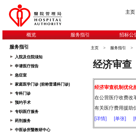
主页
概览
服务指引
招标公
服务指引
主页
>
服务指引
>
入院及住院须知
申请医疗报告
急症室
家庭医学门诊 (前称普通科门诊)
专科门诊
预约手术
专职医疗服务
药剂服务
中医诊所暨教研中心