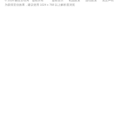
© 2026 醫院管理局 版权所有
版权告示
私隐政策
连结政策
免责声明
为获得至佳效果，建议使用 1024 x 768 以上解析度浏览