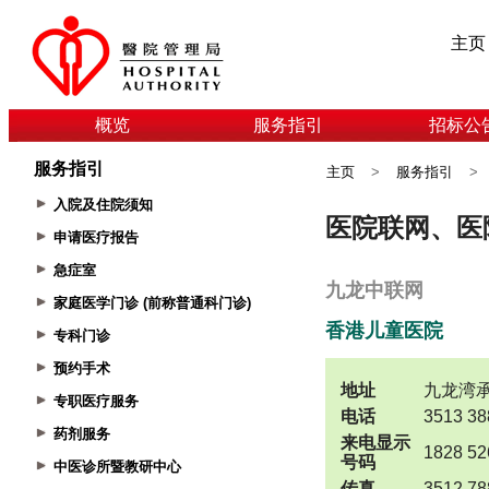
主页
概览
服务指引
招标公
服务指引
主页
>
服务指引
>
入院及住院须知
申请医疗报告
急症室
家庭医学门诊 (前称普通科门诊)
专科门诊
预约手术
专职医疗服务
药剂服务
中医诊所暨教研中心