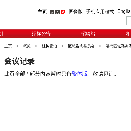
Englis
主页
图像版
手机应用程式
引
招标公告
招聘站
相
主页
>
概览
>
机构管治
>
区域咨询委员会
>
港岛区域谘询