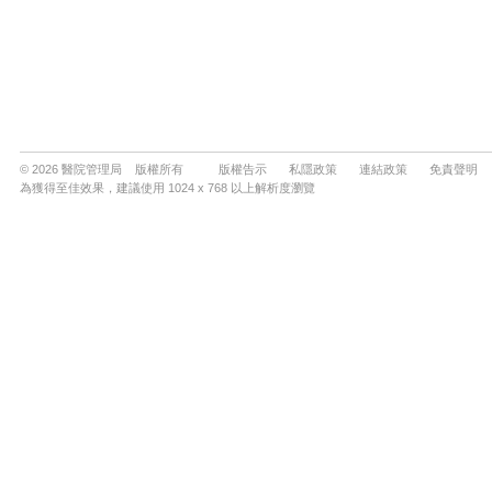
© 2026 醫院管理局 版權所有
版權告示
私隱政策
連結政策
免責聲明
為獲得至佳效果，建議使用 1024 x 768 以上解析度瀏覽