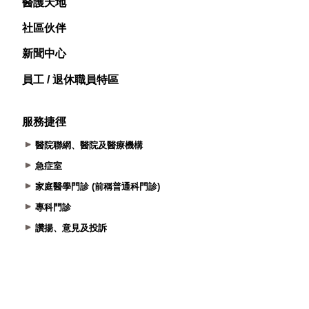
醫護天地
社區伙伴
新聞中心
員工 / 退休職員特區
服務捷徑
醫院聯網、醫院及醫療機構
急症室
家庭醫學門診 (前稱普通科門診)
專科門診
讚揚、意見及投訴