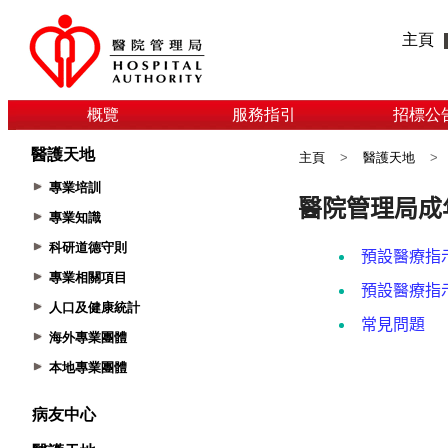
主頁
概覽
服務指引
招標公
醫護天地
主頁
>
醫護天地
>
專業培訓
專業知識
科研道德守則
專業相關項目
人口及健康統計
海外專業團體
本地專業團體
病友中心