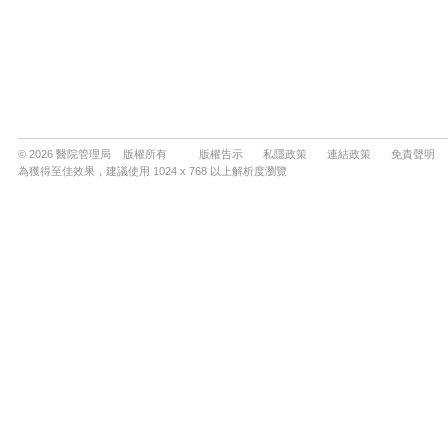
© 2026 醫院管理局 版權所有
版權告示
私隱政策
連結政策
免責聲明
為獲得至佳效果，建議使用 1024 x 768 以上解析度瀏覽