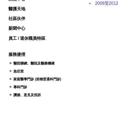
醫護天地
社區伙伴
新聞中心
員工 / 退休職員特區
服務捷徑
醫院聯網、醫院及醫療機構
急症室
家庭醫學門診 (前稱普通科門診)
專科門診
讚揚、意見及投訴