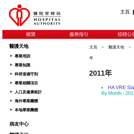
主頁
概覽
服務指引
招標公
醫護天地
主頁
>
醫護天地
>
專業培訓
年
專業知識
科研道德守則
專業相關項目
人口及健康統計
海外專業團體
本地專業團體
病友中心