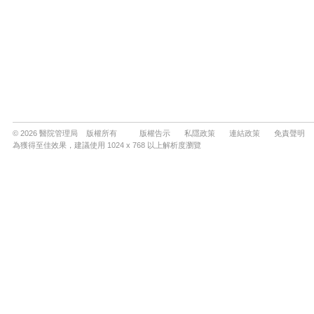
© 2026 醫院管理局 版權所有
版權告示
私隱政策
連結政策
免責聲明
為獲得至佳效果，建議使用 1024 x 768 以上解析度瀏覽