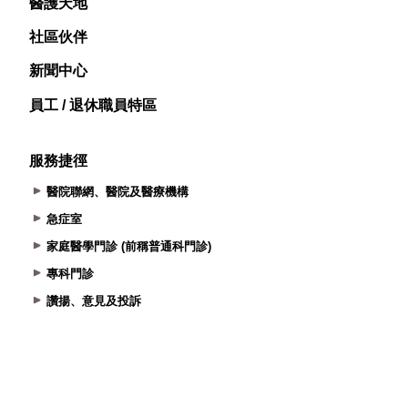
醫護天地
社區伙伴
新聞中心
員工 / 退休職員特區
服務捷徑
醫院聯網、醫院及醫療機構
急症室
家庭醫學門診 (前稱普通科門診)
專科門診
讚揚、意見及投訴