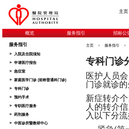
主页
概览
服务指引
招标公
服务指引
主页
>
服务指引
>
入院及住院须知
申请医疗报告
急症室
家庭医学门诊 (前称普通科门诊)
专科门诊
预约手术
专职医疗服务
药剂服务
中医诊所暨教研中心