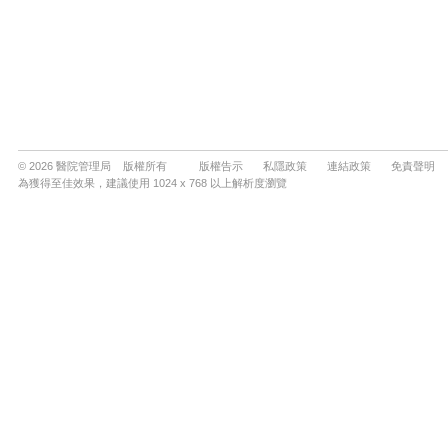
© 2026 醫院管理局 版權所有
版權告示
私隱政策
連結政策
免責聲明
為獲得至佳效果，建議使用 1024 x 768 以上解析度瀏覽