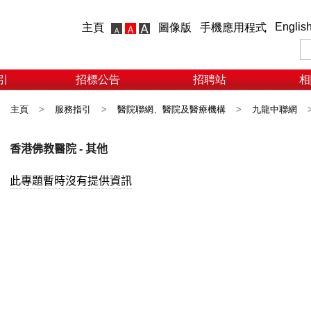
Englis
主頁
圖像版
手機應用程式
引
招標公告
招聘站
相
主頁
>
服務指引
>
醫院聯網、醫院及醫療機構
>
九龍中聯網