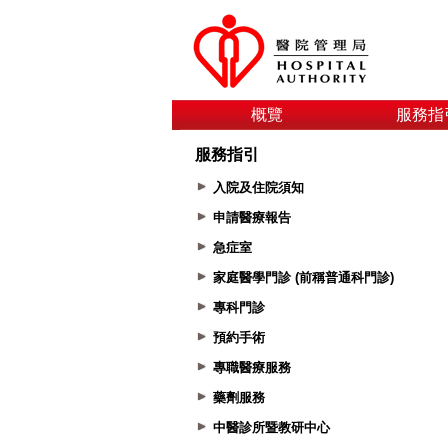
概覽
服務指
服務指引
入院及住院須知
申請醫療報告
急症室
家庭醫學門診 (前稱普通科門診)
專科門診
預約手術
專職醫療服務
藥劑服務
中醫診所暨教研中心