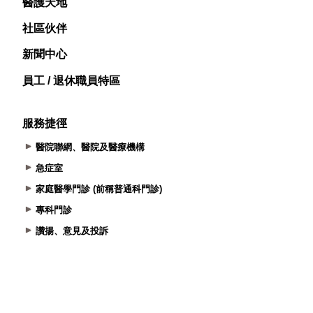
醫護天地
社區伙伴
新聞中心
員工 / 退休職員特區
服務捷徑
醫院聯網、醫院及醫療機構
急症室
家庭醫學門診 (前稱普通科門診)
專科門診
讚揚、意見及投訴