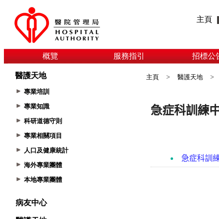
主頁
概覽
服務指引
招標公
醫護天地
主頁
>
醫護天地
>
專業培訓
專業知識
科研道德守則
專業相關項目
人口及健康統計
海外專業團體
本地專業團體
病友中心