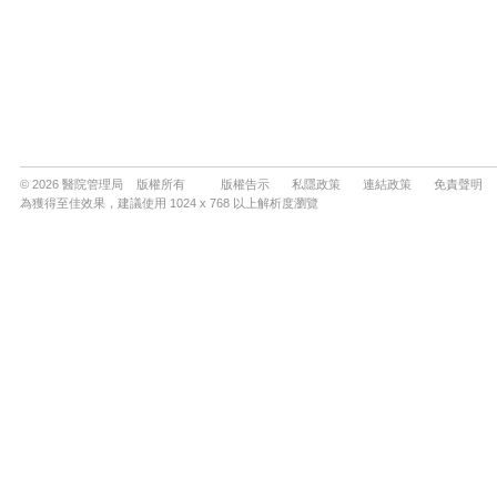
© 2026 醫院管理局 版權所有
版權告示
私隱政策
連結政策
免責聲明
為獲得至佳效果，建議使用 1024 x 768 以上解析度瀏覽