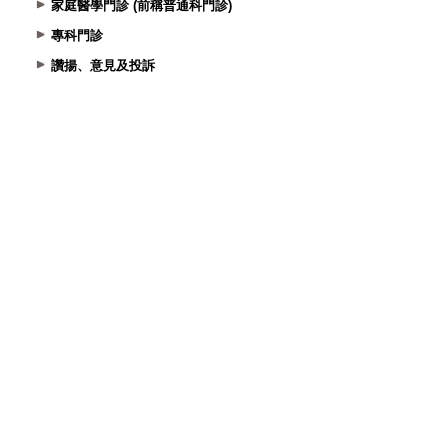
家庭醫學門診 (前稱普通科門診)
專科門診
讚揚、意見及投訴