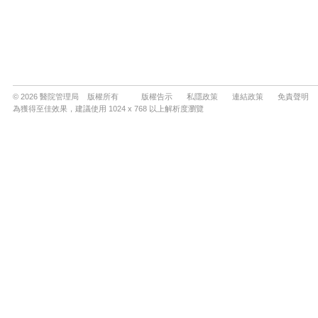
© 2026 醫院管理局 版權所有
版權告示
私隱政策
連結政策
免責聲明
為獲得至佳效果，建議使用 1024 x 768 以上解析度瀏覽