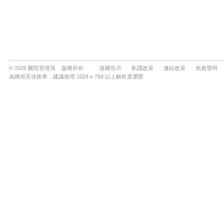
© 2026 醫院管理局 版權所有
版權告示
私隱政策
連結政策
免責聲明
為獲得至佳效果，建議使用 1024 x 768 以上解析度瀏覽