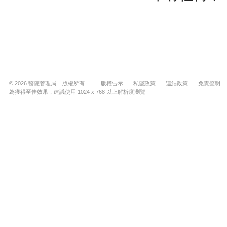
© 2026 醫院管理局 版權所有
版權告示
私隱政策
連結政策
免責聲明
為獲得至佳效果，建議使用 1024 x 768 以上解析度瀏覽