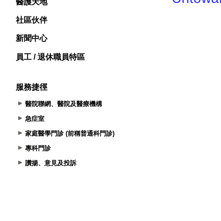
醫護天地
社區伙伴
新聞中心
員工 / 退休職員特區
服務捷徑
醫院聯網、醫院及醫療機構
急症室
家庭醫學門診 (前稱普通科門診)
專科門診
讚揚、意見及投訴