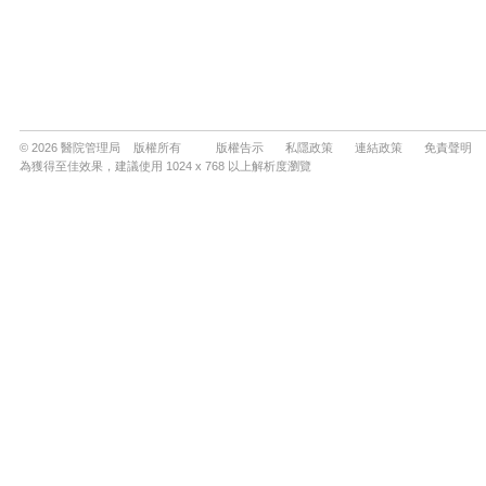
© 2026 醫院管理局 版權所有
版權告示
私隱政策
連結政策
免責聲明
為獲得至佳效果，建議使用 1024 x 768 以上解析度瀏覽