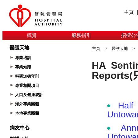
主頁
概覽
服務指引
招標公
醫護天地
主頁
>
醫護天地
>
專業培訓
專業知識
科研道德守則
專業相關項目
人口及健康統計
海外專業團體
本地專業團體
病友中心