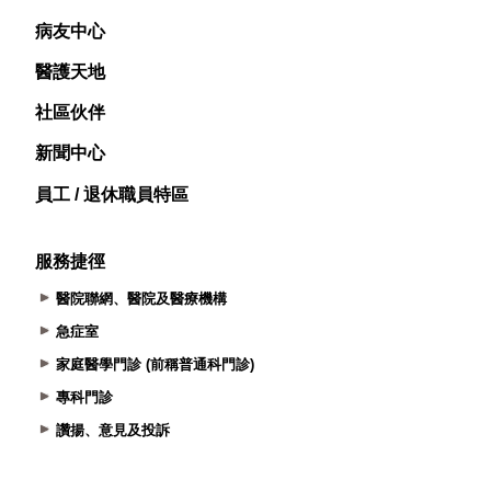
病友中心
醫護天地
社區伙伴
新聞中心
員工 / 退休職員特區
服務捷徑
醫院聯網、醫院及醫療機構
急症室
家庭醫學門診 (前稱普通科門診)
專科門診
讚揚、意見及投訴