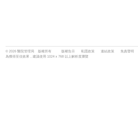
© 2026 醫院管理局 版權所有
版權告示
私隱政策
連結政策
免責聲明
為獲得至佳效果，建議使用 1024 x 768 以上解析度瀏覽