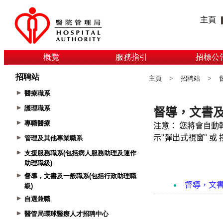
主頁
概覽
服務指引
招標公
招聘站
主頁
>
招聘站
>
醫療職系
護理職系
專職醫療
管理及其他專業職系
支援服務職系(包括病人服務助理及運作
助理職級)
督導，文書及一般職系(包括行政助理職
級)
自選兼職
醫管局環球醫療人才招聘中心