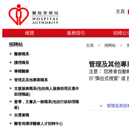
主頁
概覽
服務指引
招標公
招聘站
主頁
>
招聘站
>
醫療職系
護理職系
專職醫療
管理及其他專業職系
支援服務職系(包括病人服務助理及運作
助理職級)
督導，文書及一般職系(包括行政助理職
級)
自選兼職
醫管局環球醫療人才招聘中心