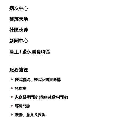
病友中心
醫護天地
社區伙伴
新聞中心
員工 / 退休職員特區
服務捷徑
醫院聯網、醫院及醫療機構
急症室
家庭醫學門診 (前稱普通科門診)
專科門診
讚揚、意見及投訴