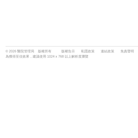
© 2026 醫院管理局 版權所有
版權告示
私隱政策
連結政策
免責聲明
為獲得至佳效果，建議使用 1024 x 768 以上解析度瀏覽