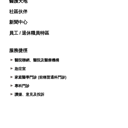
醫護天地
社區伙伴
新聞中心
員工 / 退休職員特區
服務捷徑
醫院聯網、醫院及醫療機構
急症室
家庭醫學門診 (前稱普通科門診)
專科門診
讚揚、意見及投訴