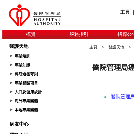
主頁
概覽
服務指引
招標公
醫護天地
主頁
>
醫護天地
>
專業培訓
專業知識
科研道德守則
專業相關項目
人口及健康統計
海外專業團體
本地專業團體
病友中心