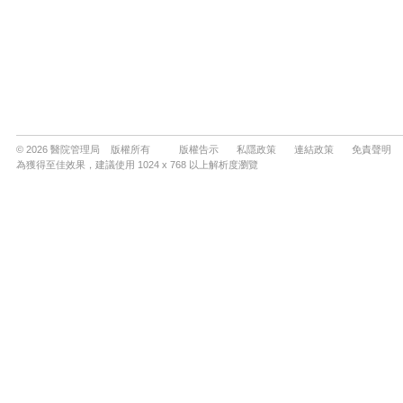
© 2026 醫院管理局 版權所有
版權告示
私隱政策
連結政策
免責聲明
為獲得至佳效果，建議使用 1024 x 768 以上解析度瀏覽