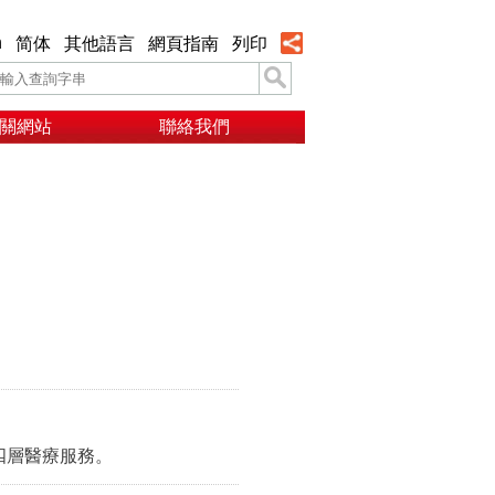
h
简体
其他語言
網頁指南
列印
關網站
聯絡我們