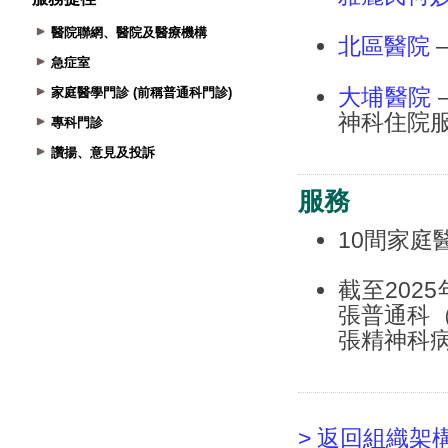
醫院聯網、醫院及醫療機構
急症室
家庭醫學門診 (前稱普通科門診)
專科門診
讚揚、意見及投訴