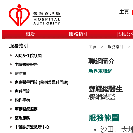
主頁
概覽
服務指引
招標公
服務指引
主頁
>
服務指引
>
入院及住院須知
申請醫療報告
急症室
家庭醫學門診 (前稱普通科門診)
專科門診
預約手術
專職醫療服務
藥劑服務
中醫診所暨教研中心