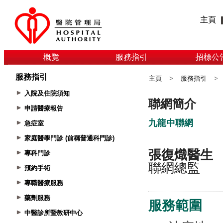
主頁
概覽
服務指引
招標公
服務指引
主頁
>
服務指引
>
入院及住院須知
申請醫療報告
急症室
家庭醫學門診 (前稱普通科門診)
專科門診
預約手術
專職醫療服務
藥劑服務
中醫診所暨教研中心