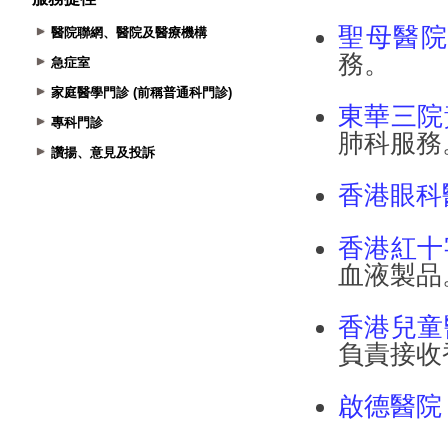
醫院聯網、醫院及醫療機構
急症室
家庭醫學門診 (前稱普通科門診)
專科門診
讚揚、意見及投訴