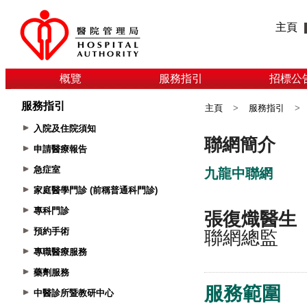
主頁
概覽
服務指引
招標公
服務指引
主頁
>
服務指引
>
入院及住院須知
申請醫療報告
急症室
家庭醫學門診 (前稱普通科門診)
專科門診
預約手術
專職醫療服務
藥劑服務
中醫診所暨教研中心