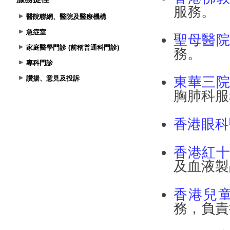
醫院聯網、醫院及醫療機構
急症室
家庭醫學門診 (前稱普通科門診)
專科門診
讚揚、意見及投訴