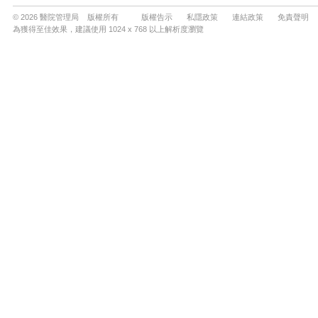
© 2026 醫院管理局 版權所有
版權告示
私隱政策
連結政策
免責聲明
為獲得至佳效果，建議使用 1024 x 768 以上解析度瀏覽