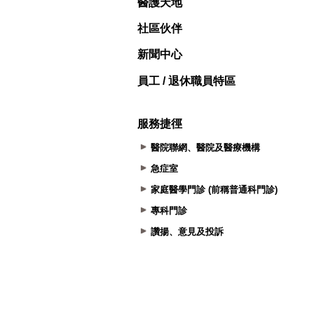
醫護天地
社區伙伴
新聞中心
員工 / 退休職員特區
服務捷徑
醫院聯網、醫院及醫療機構
急症室
家庭醫學門診 (前稱普通科門診)
專科門診
讚揚、意見及投訴