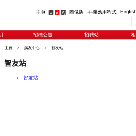
Englis
主頁
圖像版
手機應用程式
引
招標公告
招聘站
相
主頁
>
病友中心
>
智友站