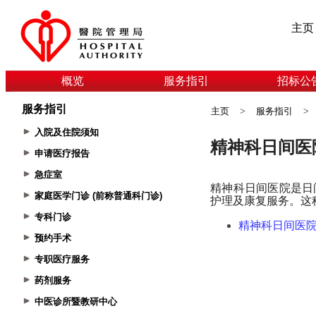
主页
概览
服务指引
招标公
服务指引
主页
>
服务指引
>
入院及住院须知
申请医疗报告
急症室
家庭医学门诊 (前称普通科门诊)
专科门诊
预约手术
专职医疗服务
药剂服务
中医诊所暨教研中心