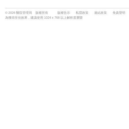
© 2026 醫院管理局 版權所有
版權告示
私隱政策
連結政策
免責聲明
為獲得至佳效果，建議使用 1024 x 768 以上解析度瀏覽