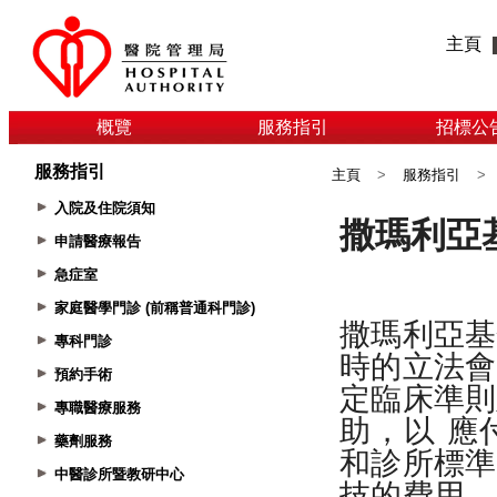
主頁
概覽
服務指引
招標公
服務指引
主頁
>
服務指引
>
入院及住院須知
申請醫療報告
急症室
家庭醫學門診 (前稱普通科門診)
專科門診
預約手術
專職醫療服務
藥劑服務
中醫診所暨教研中心