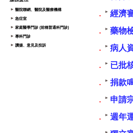
醫院聯網、醫院及醫療機構
急症室
家庭醫學門診 (前稱普通科門診)
專科門診
讚揚、意見及投訴