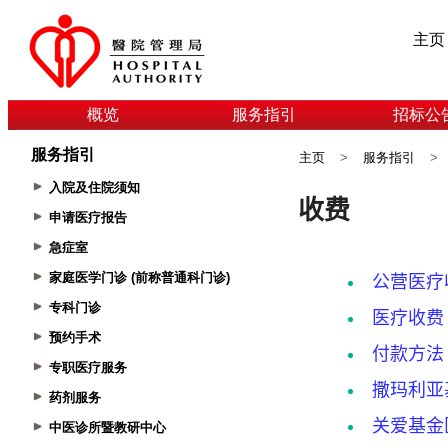
主页
概览
服务指引
招标公
服务指引
主页
>
服务指引
>
入院及住院须知
申请医疗报告
急症室
家庭医学门诊 (前称普通科门诊)
专科门诊
预约手术
专职医疗服务
药剂服务
中医诊所暨教研中心