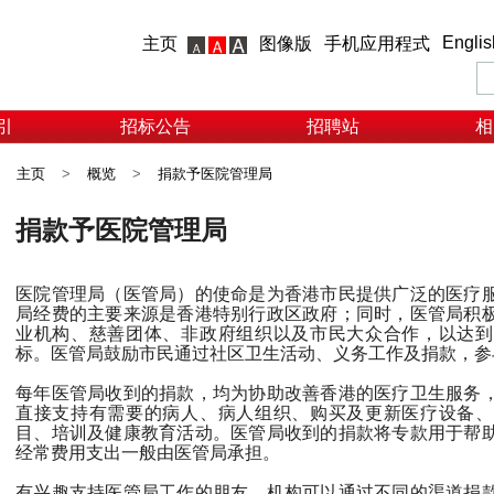
Englis
主页
图像版
手机应用程式
引
招标公告
招聘站
相
主页
>
概览
>
捐款予医院管理局