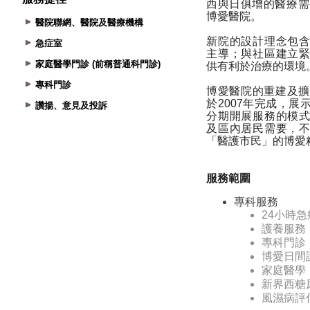
醫院聯網、醫院及醫療機構
急症室
家庭醫學門診 (前稱普通科門診)
專科門診
讚揚、意見及投訴