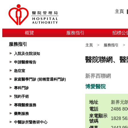
主頁
概覽
服務指引
招標公
服務指引
主頁
>
服務指引
>
入院及住院須知
申請醫療報告
急症室
家庭醫學門診 (前稱普通科門診)
專科門診
預約手術
專職醫療服務
藥劑服務
中醫診所暨教研中心