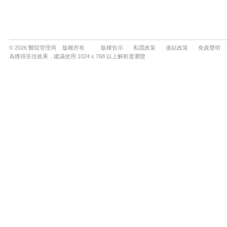
© 2026 醫院管理局 版權所有
版權告示
私隱政策
連結政策
免責聲明
為獲得至佳效果，建議使用 1024 x 768 以上解析度瀏覽