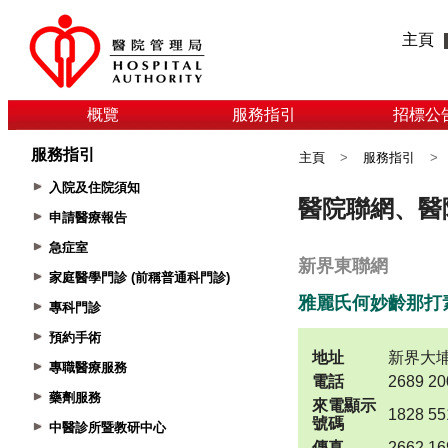
主頁
概覽
服務指引
招標公
服務指引
主頁
>
服務指引
>
入院及住院須知
申請醫療報告
急症室
家庭醫學門診 (前稱普通科門診)
專科門診
預約手術
專職醫療服務
藥劑服務
中醫診所暨教研中心