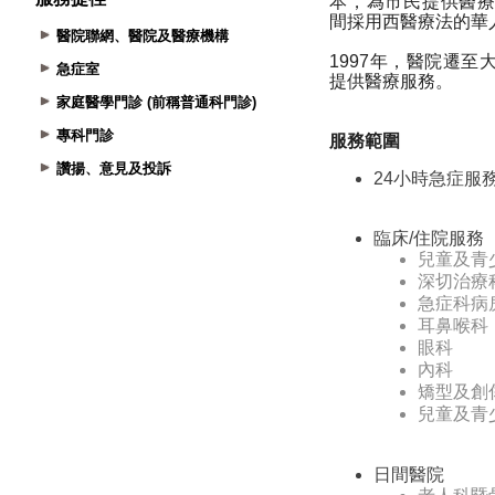
醫院聯網、醫院及醫療機構
急症室
家庭醫學門診 (前稱普通科門診)
專科門診
讚揚、意見及投訴