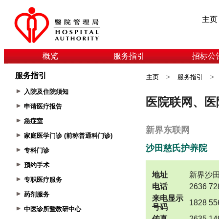
主页
概览
服务指引
招标公
服务指引
主页
>
服务指引
>
入院及住院须知
申请医疗报告
急症室
家庭医学门诊 (前称普通科门诊)
专科门诊
预约手术
专职医疗服务
药剂服务
中医诊所暨教研中心