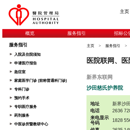
主页
概览
服务指引
招标公
服务指引
主页
>
服务指引
>
入院及住院须知
申请医疗报告
急症室
家庭医学门诊 (前称普通科门诊)
专科门诊
预约手术
专职医疗服务
药剂服务
中医诊所暨教研中心