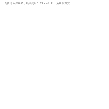
為獲得至佳效果，建議使用 1024 x 768 以上解析度瀏覽