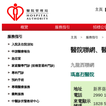
主頁
概覽
服務指引
招標公
服務指引
主頁
>
服務指引
>
入院及住院須知
申請醫療報告
急症室
家庭醫學門診 (前稱普通科門診)
專科門診
預約手術
專職醫療服務
藥劑服務
中醫診所暨教研中心