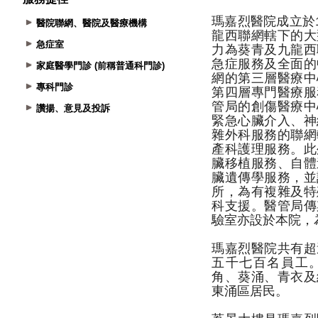
醫院聯網、醫院及醫療機構
急症室
家庭醫學門診 (前稱普通科門診)
專科門診
讚揚、意見及投訴