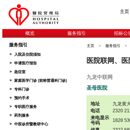
主页
概览
服务指引
招标公
服务指引
主页
>
服务指引
>
入院及住院须知
申请医疗报告
急症室
家庭医学门诊 (前称普通科门诊)
专科门诊
预约手术
专职医疗服务
药剂服务
中医诊所暨教研中心