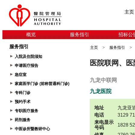
主页
概览
服务指引
招标公
服务指引
主页
>
服务指引
>
入院及住院须知
申请医疗报告
急症室
家庭医学门诊 (前称普通科门诊)
专科门诊
预约手术
专职医疗服务
药剂服务
中医诊所暨教研中心