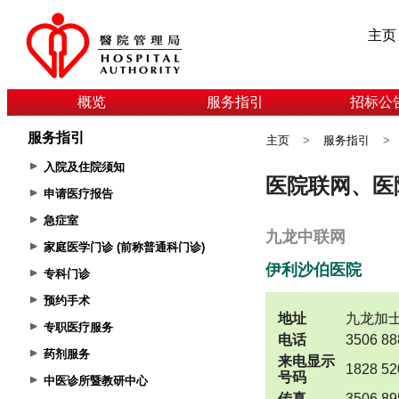
主页
概览
服务指引
招标公
服务指引
主页
>
服务指引
>
入院及住院须知
申请医疗报告
急症室
家庭医学门诊 (前称普通科门诊)
专科门诊
预约手术
专职医疗服务
药剂服务
中医诊所暨教研中心