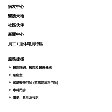
病友中心
醫護天地
社區伙伴
新聞中心
員工 / 退休職員特區
服務捷徑
醫院聯網、醫院及醫療機構
急症室
家庭醫學門診 (前稱普通科門診)
專科門診
讚揚、意見及投訴