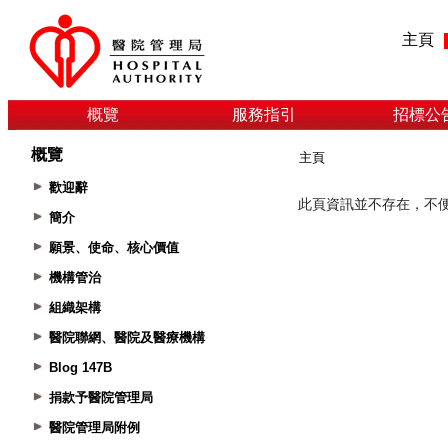
主頁
概覽
服務指引
招標公
概覽
主頁
歡迎辭
簡介
願景、使命、核心價值
機構管治
組織架構
醫院聯網、醫院及醫療機構
Blog 147B
捐款予醫院管理局
醫院管理局附例