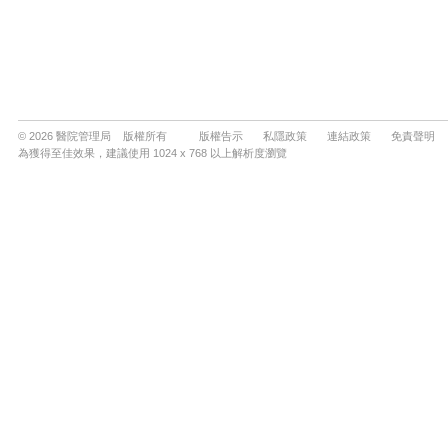
© 2026 醫院管理局 版權所有
版權告示
私隱政策
連結政策
免責聲明
為獲得至佳效果，建議使用 1024 x 768 以上解析度瀏覽