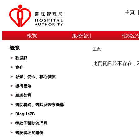
主頁
概覽
服務指引
招標公
概覽
主頁
歡迎辭
簡介
願景、使命、核心價值
機構管治
組織架構
醫院聯網、醫院及醫療機構
Blog 147B
捐款予醫院管理局
醫院管理局附例