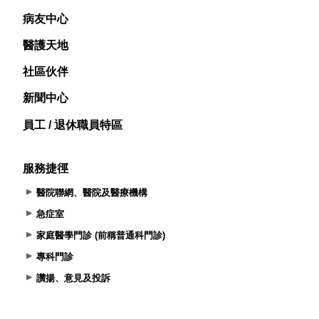
病友中心
醫護天地
社區伙伴
新聞中心
員工 / 退休職員特區
服務捷徑
醫院聯網、醫院及醫療機構
急症室
家庭醫學門診 (前稱普通科門診)
專科門診
讚揚、意見及投訴