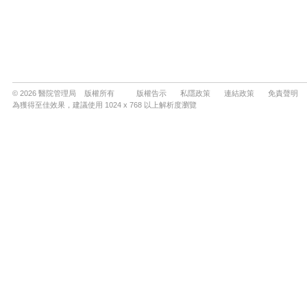
© 2026 醫院管理局 版權所有
版權告示
私隱政策
連結政策
免責聲明
為獲得至佳效果，建議使用 1024 x 768 以上解析度瀏覽