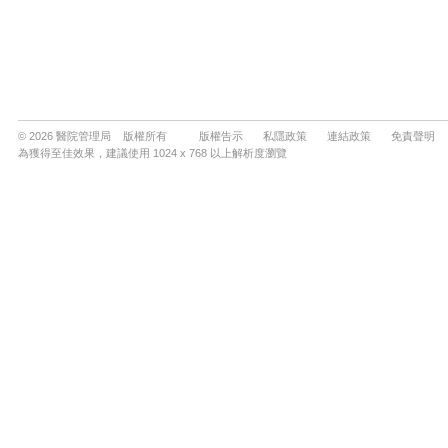
© 2026 醫院管理局 版權所有
版權告示
私隱政策
連結政策
免責聲明
為獲得至佳效果，建議使用 1024 x 768 以上解析度瀏覽