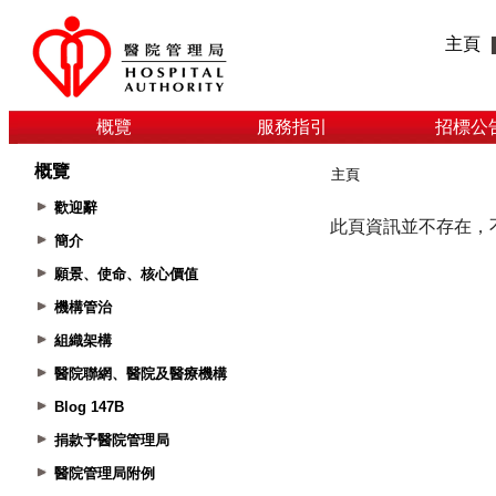
主頁
概覽
服務指引
招標公
概覽
主頁
歡迎辭
簡介
願景、使命、核心價值
機構管治
組織架構
醫院聯網、醫院及醫療機構
Blog 147B
捐款予醫院管理局
醫院管理局附例