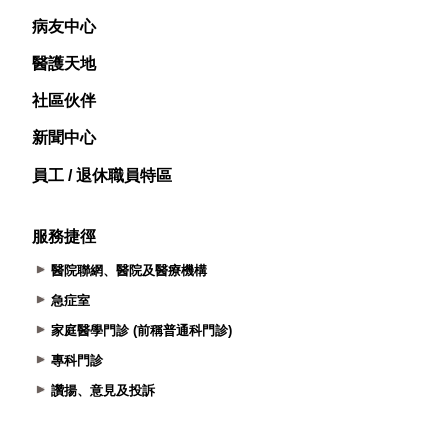
病友中心
醫護天地
社區伙伴
新聞中心
員工 / 退休職員特區
服務捷徑
醫院聯網、醫院及醫療機構
急症室
家庭醫學門診 (前稱普通科門診)
專科門診
讚揚、意見及投訴