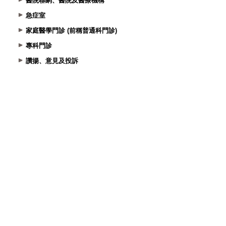
醫院聯網、醫院及醫療機構
急症室
家庭醫學門診 (前稱普通科門診)
專科門診
讚揚、意見及投訴