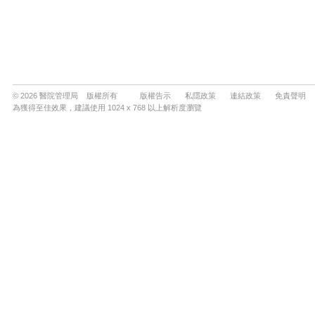
© 2026 醫院管理局 版權所有
版權告示
私隱政策
連結政策
免責聲明
為獲得至佳效果，建議使用 1024 x 768 以上解析度瀏覽