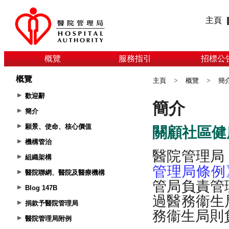
主頁
概覽
服務指引
招標公
概覽
主頁
>
概覽
>
簡
歡迎辭
簡介
願景、使命、核心價值
機構管治
組織架構
醫院聯網、醫院及醫療機構
Blog 147B
捐款予醫院管理局
醫院管理局附例