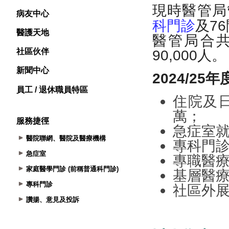
病友中心
醫護天地
社區伙伴
新聞中心
員工 / 退休職員特區
服務捷徑
醫院聯網、醫院及醫療機構
急症室
家庭醫學門診 (前稱普通科門診)
專科門診
讚揚、意見及投訴