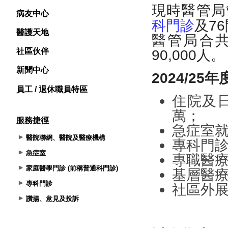
病友中心
醫護天地
社區伙伴
新聞中心
員工 / 退休職員特區
服務捷徑
醫院聯網、醫院及醫療機構
急症室
家庭醫學門診 (前稱普通科門診)
專科門診
讚揚、意見及投訴