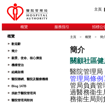
主頁
概覽
服務指引
招標公
概覽
主頁
>
概覽
>
簡
歡迎辭
簡介
願景、使命、核心價值
機構管治
組織架構
醫院聯網、醫院及醫療機構
Blog 147B
捐款予醫院管理局
醫院管理局附例