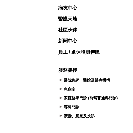
病友中心
醫護天地
社區伙伴
新聞中心
員工 / 退休職員特區
服務捷徑
醫院聯網、醫院及醫療機構
急症室
家庭醫學門診 (前稱普通科門診)
專科門診
讚揚、意見及投訴