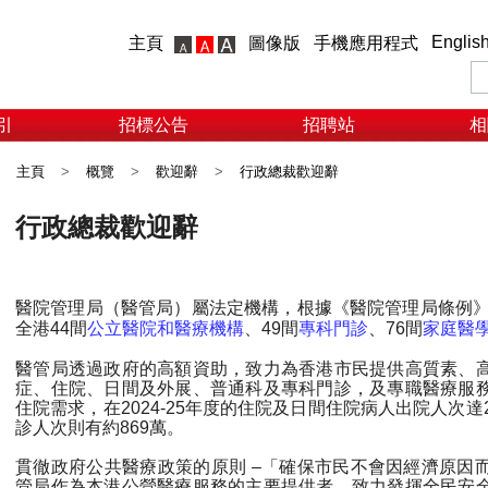
Englis
主頁
圖像版
手機應用程式
引
招標公告
招聘站
相
主頁
>
概覽
>
歡迎辭
>
行政總裁歡迎辭