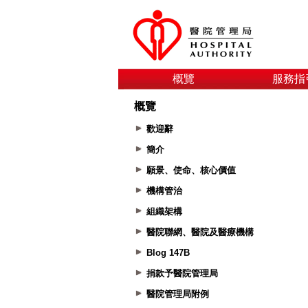
概覽
服務指
概覽
歡迎辭
簡介
願景、使命、核心價值
機構管治
組織架構
醫院聯網、醫院及醫療機構
Blog 147B
捐款予醫院管理局
醫院管理局附例