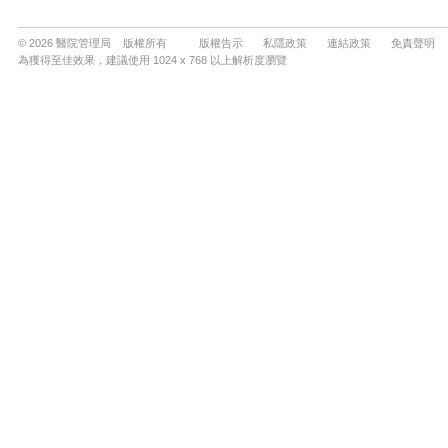
© 2026 醫院管理局 版權所有
版權告示
私隱政策
連結政策
免責聲明
為獲得至佳效果，建議使用 1024 x 768 以上解析度瀏覽