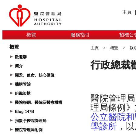
主頁
概覽
服務指引
招標公
概覽
主頁
>
概覽
>
歡
歡迎辭
簡介
願景、使命、核心價值
機構管治
組織架構
醫院聯網、醫院及醫療機構
Blog 147B
捐款予醫院管理局
醫院管理局附例