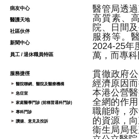
病友中心
醫護天地
社區伙伴
新聞中心
員工 / 退休職員特區
服務捷徑
醫院聯網、醫院及醫療機構
急症室
家庭醫學門診 (前稱普通科門診)
專科門診
讚揚、意見及投訴