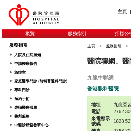
主頁
概覽
服務指引
招標公
服務指引
主頁
>
服務指引
>
入院及住院須知
申請醫療報告
急症室
家庭醫學門診 (前稱普通科門診)
專科門診
預約手術
專職醫療服務
藥劑服務
中醫診所暨教研中心