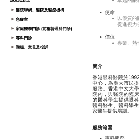
醫院聯網、醫院及醫療機構
急症室
家庭醫學門診 (前稱普通科門診)
專科門診
讚揚、意見及投訴