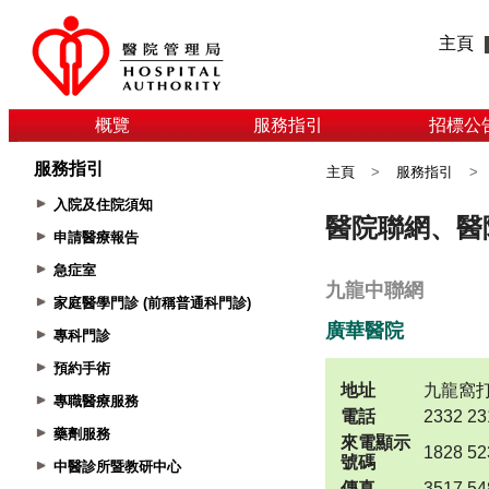
主頁
概覽
服務指引
招標公
服務指引
主頁
>
服務指引
>
入院及住院須知
申請醫療報告
急症室
家庭醫學門診 (前稱普通科門診)
專科門診
預約手術
專職醫療服務
藥劑服務
中醫診所暨教研中心