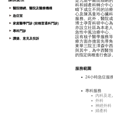
醫院聯網、醫院及醫療機構
急症室
家庭醫學門診 (前稱普通科門診)
專科門診
讚揚、意見及投訴