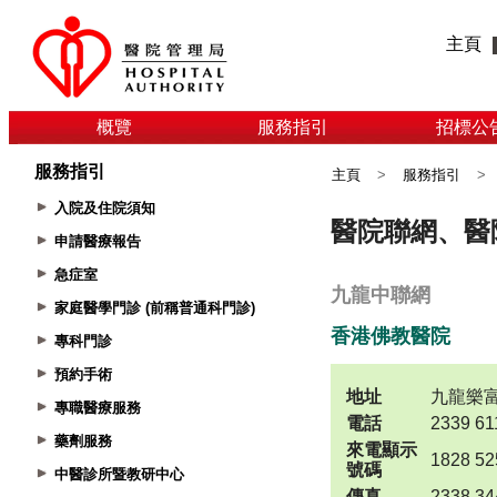
主頁
概覽
服務指引
招標公
服務指引
主頁
>
服務指引
>
入院及住院須知
申請醫療報告
急症室
家庭醫學門診 (前稱普通科門診)
專科門診
預約手術
專職醫療服務
藥劑服務
中醫診所暨教研中心