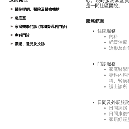
醫院聯網、醫院及醫療機構
急症室
家庭醫學門診 (前稱普通科門診)
專科門診
讚揚、意見及投訴