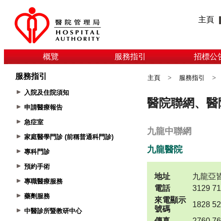
主頁
概覽
服務指引
招標公
服務指引
主頁
>
服務指引
>
入院及住院須知
申請醫療報告
急症室
家庭醫學門診 (前稱普通科門診)
專科門診
預約手術
專職醫療服務
藥劑服務
中醫診所暨教研中心