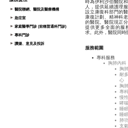
醫院聯網、醫院及醫療機構
急症室
家庭醫學門診 (前稱普通科門診)
專科門診
讚揚、意見及投訴