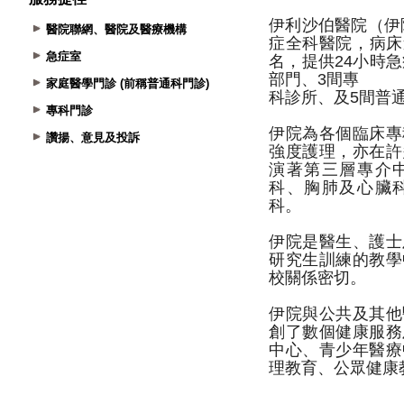
醫院聯網、醫院及醫療機構
急症室
家庭醫學門診 (前稱普通科門診)
專科門診
讚揚、意見及投訴