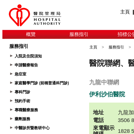
主頁
概覽
服務指引
招標公
服務指引
主頁
>
服務指引
>
入院及住院須知
申請醫療報告
急症室
家庭醫學門診 (前稱普通科門診)
專科門診
預約手術
專職醫療服務
藥劑服務
中醫診所暨教研中心