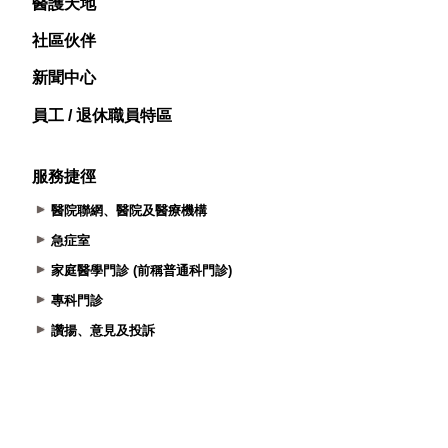
醫護天地
社區伙伴
新聞中心
員工 / 退休職員特區
服務捷徑
醫院聯網、醫院及醫療機構
急症室
家庭醫學門診 (前稱普通科門診)
專科門診
讚揚、意見及投訴