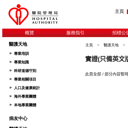
主頁
概覽
服務指引
招標公
醫護天地
主頁
>
醫護天地
>
專業培訓
專業知識
科研道德守則
專業相關項目
人口及健康統計
海外專業團體
本地專業團體
病友中心