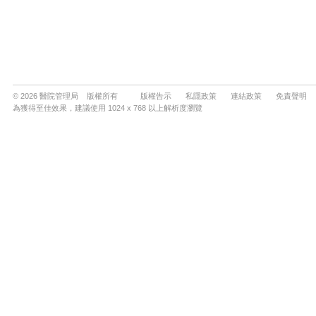
© 2026 醫院管理局 版權所有
版權告示
私隱政策
連結政策
免責聲明
為獲得至佳效果，建議使用 1024 x 768 以上解析度瀏覽